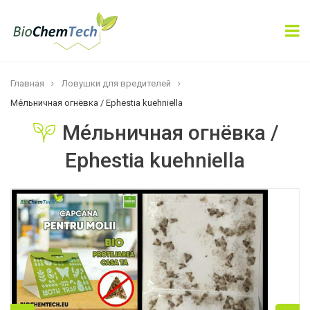
×
Подписаться
Главная
Ловушки для вредителей
Ме́льничная огнёвка / Ephestia kuehniella
Ме́льничная огнёвка /
Подписаться
Ephestia kuehniella