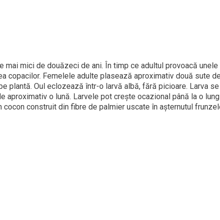
 mai mici de douăzeci de ani. În timp ce adultul provoacă unele d
tea copacilor. Femelele adulte plasează aproximativ două sute de
e plantă. Oul eclozează într-o larvă albă, fără picioare. Larva se 
 de aproximativ o lună. Larvele pot crește ocazional până la o lu
 cocon construit din fibre de palmier uscate în așternutul frunzelo