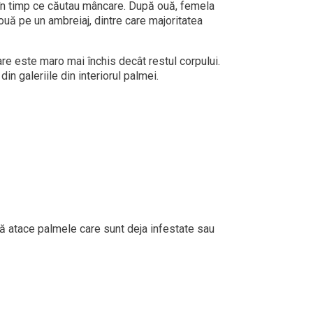
 în timp ce căutau mâncare. După ouă, femela
ouă pe un ambreiaj, dintre care majoritatea
re este maro mai închis decât restul corpului.
in galeriile din interiorul palmei.
să atace palmele care sunt deja infestate sau