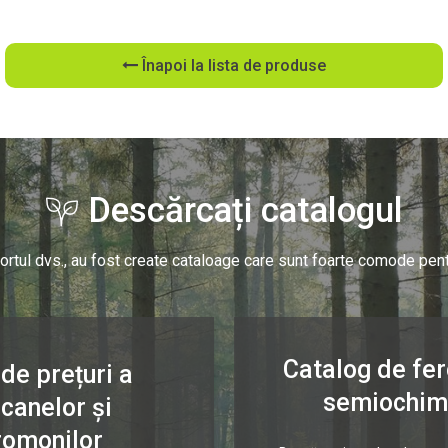
Înapoi la lista de produse
Descărcați catalogul
ortul dvs., au fost create cataloage care sunt foarte comode pent
Catalog de fer
 de prețuri a
semiochim
canelor și
romonilor