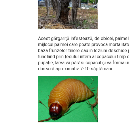
Acest gărgăriță infestează, de obicei, palmele
mijlocul palmei care poate provoca mortalita
baza frunzelor tinere sau în leziuni deschise p
tunelând prin țesutul intern al copacului timp
pupație, larva va părăsi copacul și va forma un
durează aproximativ 7-10 săptămâni.