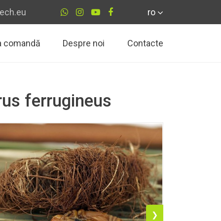
ech.eu
ro
la comandă
Despre noi
Contacte
rus ferrugineus
❯