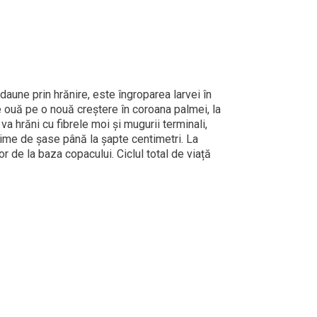
aune prin hrănire, este îngroparea larvei în
 ouă pe o nouă creștere în coroana palmei, la
va hrăni cu fibrele moi și mugurii terminali,
ngime de șase până la șapte centimetri. La
r de la baza copacului. Ciclul total de viață