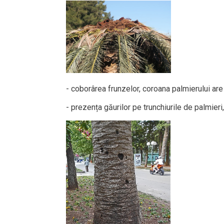
- coborârea frunzelor, coroana palmierului ar
- prezența găurilor pe trunchiurile de palmier