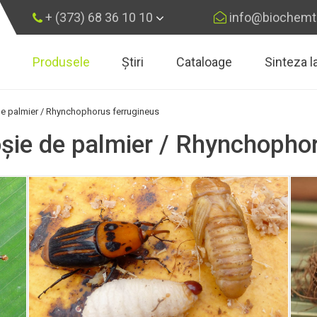
+ (373) 68 36 10 10
info@biochemt
Produsele
Știri
Cataloage
Sinteza 
×
Înscrie-te
de palmier / Rhynchophorus ferrugineus
oșie de palmier / Rhynchopho
Înscrie-te