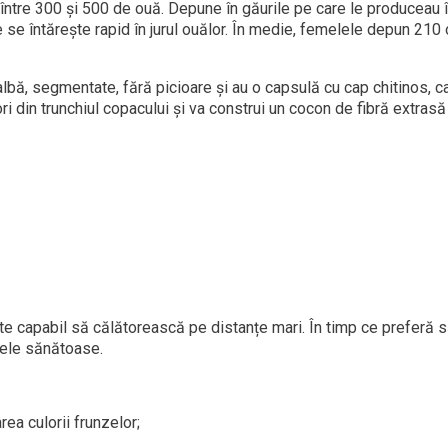
 între 300 și 500 de ouă. Depune în găurile pe care le produceau
 se întărește rapid în jurul ouălor. În medie, femelele depun 210 
bă, segmentate, fără picioare și au o capsulă cu cap chitinos, ca
ri din trunchiul copacului și va construi un cocon de fibră extrasă d
ste capabil să călătorească pe distanțe mari. În timp ce preferă 
mele sănătoase.
ea culorii frunzelor;