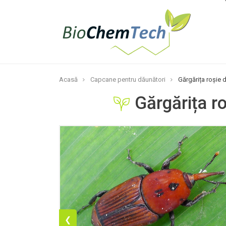
Acasă
Capcane pentru dăunători
Gărgărița roșie 
Gărgărița r
❮