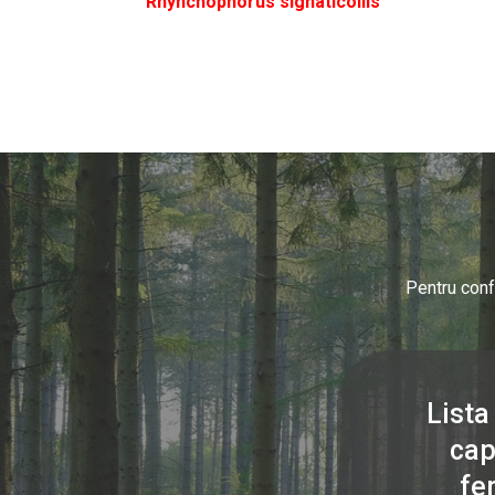
Rhynchophorus signaticollis
Pentru conf
Lista
cap
fe