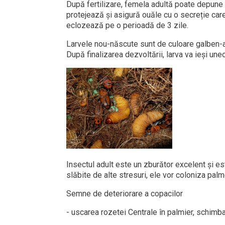
După fertilizare, femela adultă poate depune
protejează și asigură ouăle cu o secreție care
eclozează pe o perioadă de 3 zile.
Larvele nou-născute sunt de culoare galben-al
După finalizarea dezvoltării, larva va ieși uneo
Insectul adult este un zburător excelent și e
slăbite de alte stresuri, ele vor coloniza pal
Semne de deteriorare a copacilor
- uscarea rozetei Centrale în palmier, schimbar